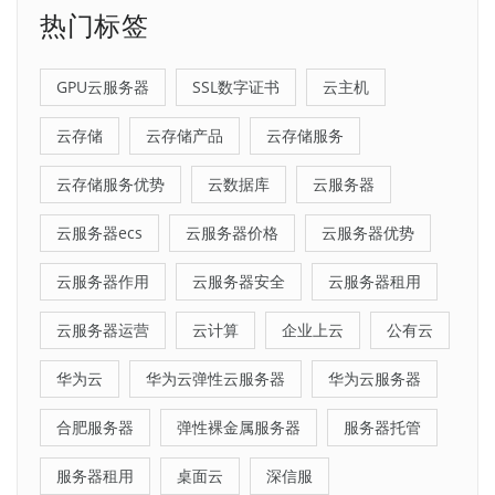
热门标签
GPU云服务器
SSL数字证书
云主机
云存储
云存储产品
云存储服务
云存储服务优势
云数据库
云服务器
云服务器ecs
云服务器价格
云服务器优势
云服务器作用
云服务器安全
云服务器租用
云服务器运营
云计算
企业上云
公有云
华为云
华为云弹性云服务器
华为云服务器
合肥服务器
弹性裸金属服务器
服务器托管
服务器租用
桌面云
深信服