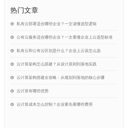
热门文章
私有云部署适合哪些企业？一文读懂选型逻辑
公有云服务适合哪些企业？一文看懂企业上云选型标准
私有云和公有云区别是什么？企业上云该怎么选
云计算架构怎么搭建？从设计原则到落地实践
云计算架构搭建全攻略：从规划到落地的核心步骤
云计算有哪些优势
云计算成本怎么控制？企业要先看哪些费用