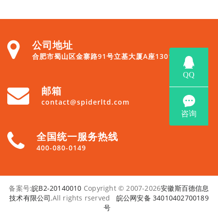
公司地址
合肥市蜀山区金寨路91号立基大厦A座1301
邮箱
contact@spiderltd.com
全国统一服务热线
400-080-0149
备案号:
皖B2-20140010
Copyright © 2007-2026
安徽斯百德信息
技术有限公司
,All rights rserved
皖公网安备 34010402700189
号