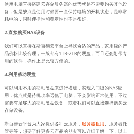
使用电脑直接搭建云存储服务器的优势就是不需要购买其他设
备，但是缺点是使用时候要一直保持电脑的开机状态，是非常
耗电的，同时便捷性和稳定性也不是很好。
2.直接购买NAS设备
我们可以直接在斯百德云平台上寻找合适的产品，家用级的产
品价格比较合理，一般都有1TB-2TB的硬盘，而且还会附带专
用的软件，操作上是比较方便的。
3.利用移动硬盘
可以利用不用的移动硬盘来进行搭建，实现入门级的NAS应
用，优点就是待机功率远低于电脑，不会影响正常使用，不过
需要有足够大的移动硬盘设备，或者我们可以直接选择购买云
存储设备。
斯百德云平台为大家提供各种云服务，
服务器租用
、服务器托
管等等，想要了解更多云产品的朋友可以详细了解一下，以上