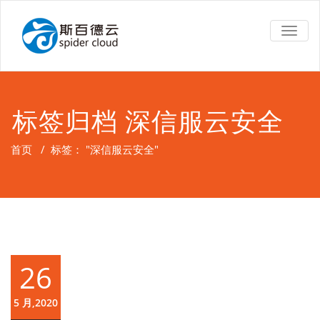
TOGG
NAVIG
标签归档 深信服云安全
首页
/
标签： "深信服云安全"
26
5 月,2020