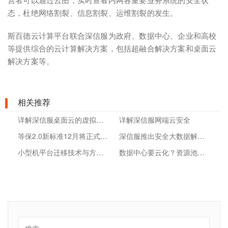
营者可以通过云图，实时查看内网各重要业务系统的安全状
态，杜绝网络割裂、信息割裂、运维割裂的发生。
斯百德云计算平台联合深信服为政府、数据中心、企业和高校
等提供综合的云计算解决方案，包括超融合解决方案和桌面云
解决方案等。
相关推荐
详解深信服桌面云的虚拟存储的分层功能
详解深信服网端云安全
等保2.0新标准12月将正式实施 斯百德云助力企业等保合规
深信服推出安全大数据解决方案
小型机平台迁移技术与方法解析
数据中心要云化？资源池建设不容忽视