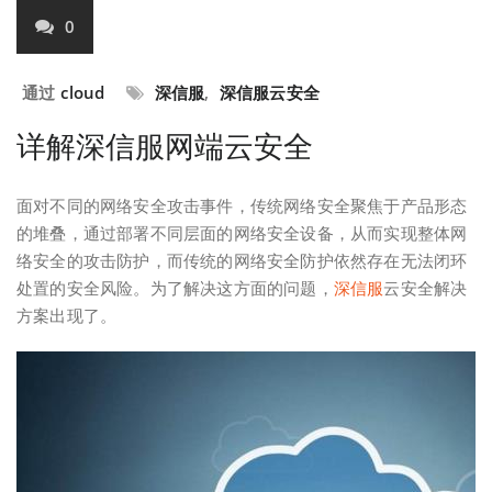
0
通过
cloud
深信服
,
深信服云安全
详解深信服网端云安全
面对不同的网络安全攻击事件，传统网络安全聚焦于产品形态
的堆叠，通过部署不同层面的网络安全设备，从而实现整体网
络安全的攻击防护，而传统的网络安全防护依然存在无法闭环
处置的安全风险。为了解决这方面的问题，
深信服
云安全解决
方案出现了。