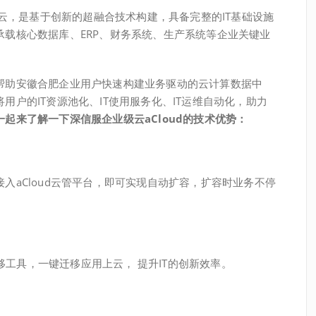
的云，是基于创新的超融合技术构建，具备完整的IT基础设施
载核心数据库、ERP、财务系统、生产系统等企业关键业
帮助安徽合肥企业用户快速构建业务驱动的云计算数据中
用户的IT资源池化、IT使用服务化、IT运维自动化，助力
一起来了解一下深信服企业级云aCloud的技术优势：
入aCloud云管平台，即可实现自动扩容，扩容时业务不停
迁移工具，一键迁移应用上云， 提升IT的创新效率。