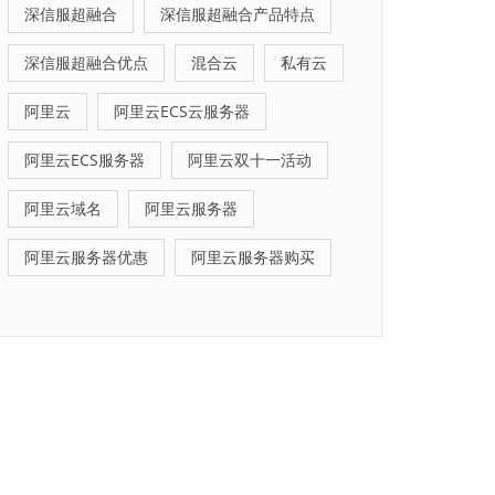
深信服超融合
深信服超融合产品特点
深信服超融合优点
混合云
私有云
阿里云
阿里云ECS云服务器
阿里云ECS服务器
阿里云双十一活动
阿里云域名
阿里云服务器
阿里云服务器优惠
阿里云服务器购买