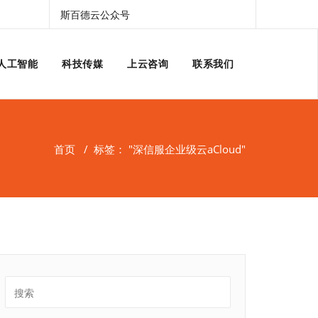
斯百德云公众号
人工智能
科技传媒
上云咨询
联系我们
首页
/
标签： "深信服企业级云aCloud"