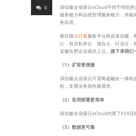
深信服企业级云aCloud不同于传统
0
服务能力和运维管理服务能力，并能承
务应用。
斯百德
云计算
服务平台联合深信服，
心，包含私有云、混合云、行业云，将
安徽合肥企业成功上云。
接下来我们
（1）扩容更便捷
深信服企业级云只需将超融合一体机接
机，支撑业务高性能需求。
（2）应用部署更简单
深信服企业级云aCloud内置了P2V
（3）数据更可靠