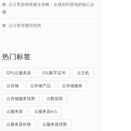
云计算架构搭建全攻略：从规划到落地的核心步
骤
云计算有哪些优势
热门标签
GPU云服务器
SSL数字证书
云主机
云存储
云存储产品
云存储服务
云存储服务优势
云数据库
云服务器
云服务器ecs
云服务器价格
云服务器优势