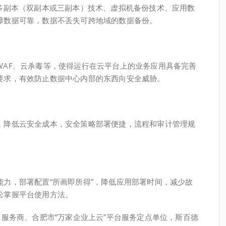
据多副本（双副本或三副本）技术、虚拟机备份技术、应用数
障数据可靠，数据不丢失可跨地域的数据备份。
WAF、云杀毒等，使得运行在云平台上的业务应用具备完善
要求，有效防止数据中心内部的东西向安全威胁。
，降低云安全成本，安全策略部署便捷，流程和审计管理规
力，部署配置“所画即所得”，降低应用部署时间，减少故
松掌握平台使用方法。
台服务商、合肥市“万家企业上云”平台服务定点单位，斯百德