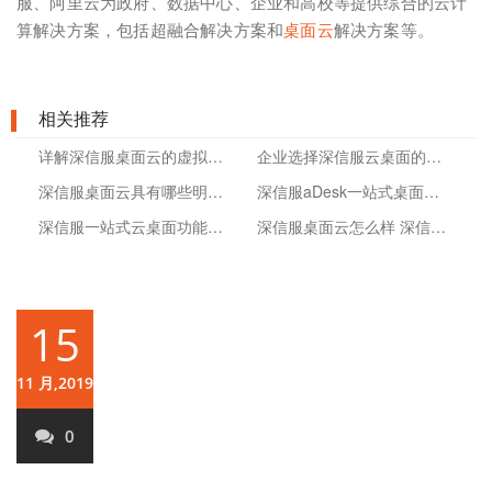
服、阿里云为政府、数据中心、企业和高校等提供综合的云计
算解决方案，包括超融合解决方案和
桌面云
解决方案等。
相关推荐
详解深信服桌面云的虚拟存储的分层功能
企业选择深信服云桌面的原因是什么？
深信服桌面云具有哪些明显的优势？
深信服aDesk一站式桌面云方案的作用
深信服一站式云桌面功能介绍
深信服桌面云怎么样 深信服云桌面优势
15
11 月,2019
0