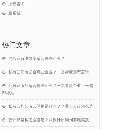
上云咨询
联系我们
热门文章
混合云解决方案适合哪些企业？
私有云部署适合哪些企业？一文读懂选型逻辑
公有云服务适合哪些企业？一文看懂企业上云选
型标准
私有云和公有云区别是什么？企业上云该怎么选
云计算架构怎么搭建？从设计原则到落地实践