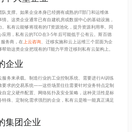
团队支撑。如果企业本身已经拥有成熟的IT部门和运维体
事情。这类企业通常已有自建机房或数据中心的基础设施，
力。私有云能够将现有的IT资源池化，提升资源利用率。同
心应用，私有云的TCO在3-5年后可能低于公有云。斯百德
台服务商，在
上云咨询
、迁移实施和云上运维三个层面为企
够帮助这类企业把现有的IT能力平滑迁移到私有云架构上。
的企业
云服务来承载。制造行业的工业控制系统、需要进行AI训练
致要求的交易系统——这些场景往往需要针对业务特点定制
业自定义硬件配置、网络拓扑及安全策略，这种灵活性是标
务特殊、定制化需求强烈的企业，私有云是唯一能真正满足
的集团企业