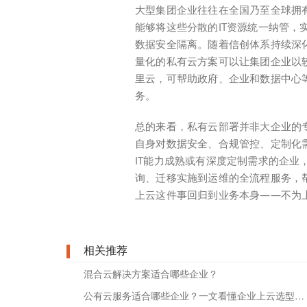
大型集团企业往往在全国乃至全球拥
能够将这些分散的IT资源统一纳管
数据安全隔离。随着信创体系持续深化，
量化的私有云方案可以让集团企业以
里云，可帮助政府、企业和数据中心
务。
总的来看，私有云部署并非大企业的
自身对数据安全、合规管控、定制化
IT能力成熟或有深度定制需求的企
询、迁移实施到运维的全流程服务，
上云这件事回归到业务本身——不为
相关推荐
混合云解决方案适合哪些企业？
公有云服务适合哪些企业？一文看懂企业上云选型标准