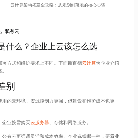
云计算架构搭建全攻略：从规划到落地的核心步骤
云
,
私有云
是什么？企业上云该怎么选
部署方式和维护要求上不同。下面斯百德
云计算
为企业介绍
路。
差别
使用的云环境，资源控制力更强，但建设和维护成本也更
，企业按需购买
云服务器
、存储和网络服务。
，公有云更强调灵活和成本效率。企业选择哪一种，要看业