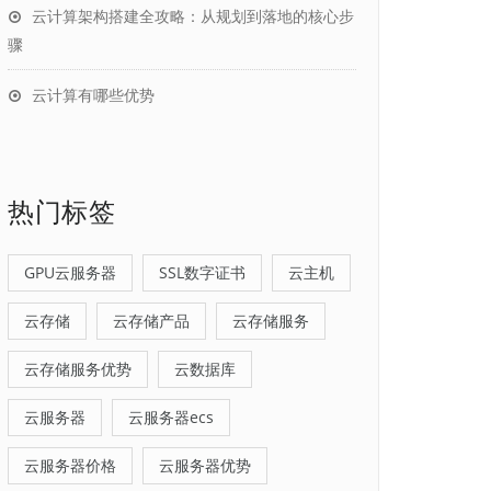
云计算架构搭建全攻略：从规划到落地的核心步
骤
云计算有哪些优势
热门标签
GPU云服务器
SSL数字证书
云主机
云存储
云存储产品
云存储服务
云存储服务优势
云数据库
云服务器
云服务器ecs
云服务器价格
云服务器优势