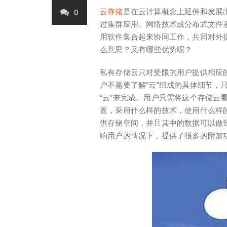
云存储
是在云计算概念上延伸和发展
0
过集群应用、网络技术或分布式文件
用软件集合起来协同工作，共同对外
么意思？又有哪些优势呢？
私有存储云只对受限的用户提供相应的
户不需要了解“云”组成的具体细节，
“云”来完成。用户只需将这个存储云
置，采用什么样的技术，使用什么样的
供存储空间，并且其中的数据可以做
响用户的情况下，提供了很多的附加