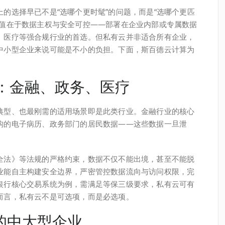
的选择早已不是“选哪个更时髦”的问题，而是“选哪个更匹
价值在于数据主权与安全可控——部署在企业内部或专属数据
、医疗等强合规行业的首选。但私有云并非适合所有企业，
中小型企业来说可能是不小的负担。下面，斯百德云计算为
：金融、政务、医疗
典型、也最刚需的适用场景即是此类行业。金融行业的核心
构的电子病历、政务部门的居民数据——这些数据一旦泄
全法》等法规的严格约束，数据不仅不能出境，甚至不能脱
业能自主构建安全边界，严密管控数据流向与访问权限，完
银行核心交易系统为例，需满足等保三级要求，私有云可有
而言，私有云不是可选项，而是必选项。
的中大型企业