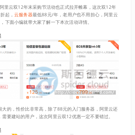
，阿里云双12年末采购节活动也正式拉开帷幕，这次双12年
1折起，
云服务器
最低88元/年，老用户也不用担心，阿里云
起，下面小编就带大家了解一下本次活动详情。
起
很大的，性价比非常高，除了88元的入门服务器，阿里云还
，需要建站的用户，这次阿里云双12优惠一定不要错过。
起