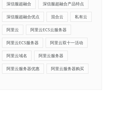
深信服超融合
深信服超融合产品特点
深信服超融合优点
混合云
私有云
阿里云
阿里云ECS云服务器
阿里云ECS服务器
阿里云双十一活动
阿里云域名
阿里云服务器
阿里云服务器优惠
阿里云服务器购买