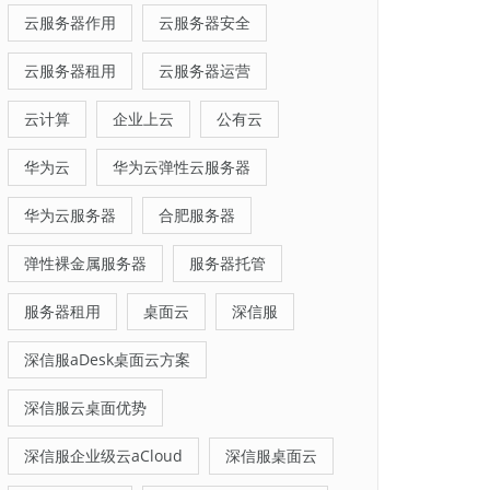
云服务器作用
云服务器安全
云服务器租用
云服务器运营
云计算
企业上云
公有云
华为云
华为云弹性云服务器
华为云服务器
合肥服务器
弹性裸金属服务器
服务器托管
服务器租用
桌面云
深信服
深信服aDesk桌面云方案
深信服云桌面优势
深信服企业级云aCloud
深信服桌面云