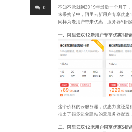
不知不觉就到2019年最后一个月了
0
末采购节中，阿里云新用户专享优惠
同样为老用户带来优惠，服务器5折
一、阿里云双12新用户专享优惠1折
这个价格的云服务器，优惠力度还是
推出了很多适合建站的云服务器配置
二、阿里云双12老用户同享优惠5折