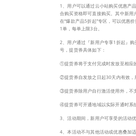
1、用户可以通过云小站购买优惠产
合购买资格即可直接购买。其中新用户
在“爆款产品5折起”专区，可以优惠
1单，每单上限3台。
2、用户通过『新用户专享1折起』
号，提货券具体如下：
①提货券将于支付完成时发放至相应
②提货券自发放之日起30天内有效
③提货券除用户自行激活使用外，不
④提货券可开通地域以实际开通时系
3、活动期间，新用户可享受的活动优
4、本活动不与其他活动或优惠叠加