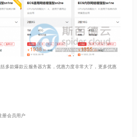
包括多款爆款云服务器方案，优惠力度非常大了，更多优惠
。
注册会员用户