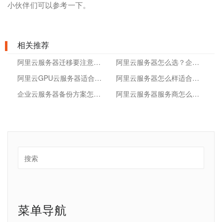
小伙伴们可以参考一下。
相关推荐
阿里云服务器迁移要注意什么？
阿里云服务器怎么选？企业购买云服务器前的实用参考
阿里云GPU云服务器适合哪些业务？先看算力场景、预算和运维责任
阿里云服务器怎么样适合企业用吗？从选型、部署到运维避坑讲清楚
企业云服务器备份方案怎么做？从数据恢复到容灾演练的落地思路
阿里云服务器服务商怎么选？企业采购和运维前要看这几点
菜单导航