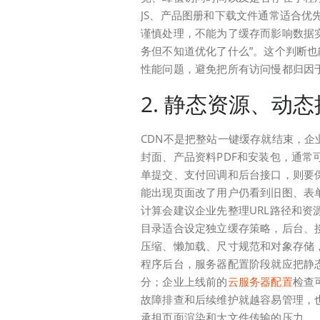
JS、产品图册和下载文件通常适合
谨慎处理，不能为了缓存而影响数据实
务但不知道优化了什么”。这个判断
性能问题，避免把所有访问慢都归因
2. 静态资源、动
CDN不是把整站一键缓存就结束，
封面、产品资料PDF和安装包，通
单提交、支付回调和后台接口，则要
能出现页面改了用户仍看到旧图、表
计算会建议企业先整理URL路径和资源类型，例如
目录适合设定独立缓存策略，后台、
压缩、懒加载、尺寸规范和对象存储
程序后台，服务器配置阶段就应把静
分；企业上线前的
云服务器配置
检查
故障排查和后续维护就越容易管理，
承担页面渲染和大文件传输的压力。