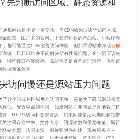
做？先判断访问区域、静态资源和
开通后网站是不是一定变快，但CDN效果取决于访问区域、
安全配置。图片多的官网、下载资料多的产品站、小程序静
务，都可能通过CDN改善访问体验；但如果源站本身或
云服
查询慢，只开CDN并不能解决所有性能问题。企业更应该先
存、哪些接口不能缓存、源站带宽是否吃紧理清楚，再配置
问数据验证效果。
要解决访问慢还是源站压力问题
是为了让全国或跨区域用户访问更快，还是为了降低源站带宽
来相似，配置重点却不同。如果网站主要问题是外地客户打
存、HTTPS访问和首屏资源；如果问题是活动期间源站带
要关注缓存命中率、文件大小、回源次数和带宽峰值。斯百
看网站类型、访问来源、图片和附件占比、现有服务器带
或活动页面集中访问。对于企业官网，首页图片、CSS、