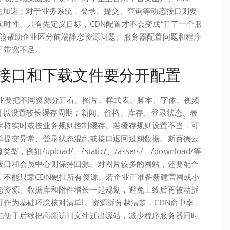
优先加速；对于业务系统，登录、提交、查询等动态接口则要
时性。只有先定义目标，CDN配置才不会变成“开了一个服
也能帮助企业区分前端静态资源问题、服务器配置问题和程序
于带宽不足。
态接口和下载文件要分开配置
企业要把不同资源分开看。图片、样式表、脚本、字体、视频
常可以设置较长缓存周期；新闻、价格、库存、登录状态、表
保持实时或按业务规则控制缓存。若缓存规则设置不当，可
单提交异常、登录状态混乱或接口返回过期数据。斯百德云
/upload/、/static/、/assets/、/download/等
接口和会员中心则保持回源。对图片较多的网站，还要配合
，不能只靠CDN硬扛所有资源。若企业正准备新建官网或小
态资源、数据库和附件增长一起规划，避免上线后再被动拆
可作为基础环境核对清单l。资源拆分越清楚，CDN命中率、
也便于后续把高频访问文件迁出源站，减少程序服务器同时