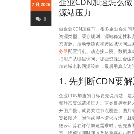
企业CDN加速怎么
7 月,2026
源站压力
0
做企业CDN加速前，很多企业会先问
资源类型、缓存规则、源站稳定性和
态资源、活动专题页和跨区域访问业
务器
配置混乱、动态接口慢、数据库
把用户从哪里访问、哪些资源适合缓
加速域名和回源策略，最后用真实访
1. 先判断CDN
企业CDN加速的目标要先说清楚，
和静态资源请求压力。两类目标看起
开图片慢，就要关注节点覆盖、图片缓
宽被图片、附件或脚本请求占满，就
德云计算在评估加速需求时，会先查
宽、峰值访问时间以及是否存在小程序