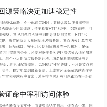
S和回源策略决定加速稳定性
影响整体体验。企业配置CDN时，要确认源站服务器带宽、
是否能承受回源请求，还要检查HTTPS证书、强制跳转、回
全组规则。常见问题包括证书到期导致访问异常、HTTP和
节点IP、缓存刷新后大量回源压垮服务器。斯百德云计算在实
部署、回源端口、安全组和访问日志放在一起核对，确保
跨省访问需求的企业，还要根据主要客户区域选择合适的加速
线。若企业近期做过服务器迁移、域名解析调整或证书更
路径，避免旧配置残留。CDN稳定性的关键，不只是节点有
、安全、稳定地拿到最新资源。上线前还应保留源站直连测
析异常和源站程序异常，避免排查时所有问题都混在一起处
据验证命中率和访问体验
观感觉判断有没有变快，而要查看访问日志、缓存命中率、回