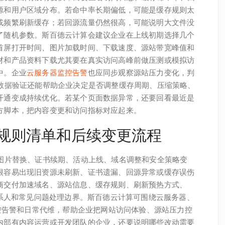
源和用户区域分布。若命中率长期偏低，可能是缓存规则太
或频繁刷新缓存；若回源流量仍然很高，可能说明大文件没
了随机参数。斯百德云计算会建议企业在上线初期选择几个
首屏打开时间、图片加载时间、下载速度、源站带宽峰值和
材和产品资料下载尤其要在真实访问高峰前做压测或模拟访
中。企业
云服务器监控告警
也应同步观察源站压力变化，判
。数据验证还能帮助企业决定是否调整缓存周期、压缩策略、
开通变成持续优化。若某个页面数据异常，还要回看最近是
方脚本，把内容变更和访问指标对应起来。
含规则清单和后续变更流程
、图片替换、证书续期、活动上线、域名调整和安全策略变
很容易出现旧资源未刷新、证书遗漏、回源异常或缓存误伤
商交付加速域名、源站信息、缓存规则、刷新预热方式、
联系人和常见问题处理边界。斯百德云计算可围绕云服务器、
监控告警和日常代维，帮助企业把网站访问体验、源站压力控
内部有内容运营或开发团队的企业，还要说明哪些改动需要