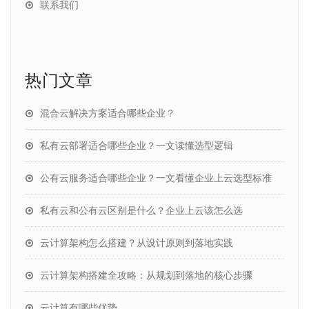
联系我们
热门文章
混合云解决方案适合哪些企业？
私有云部署适合哪些企业？一文读懂选型逻辑
公有云服务适合哪些企业？一文看懂企业上云选型标准
私有云和公有云区别是什么？企业上云该怎么选
云计算架构怎么搭建？从设计原则到落地实践
云计算架构搭建全攻略：从规划到落地的核心步骤
云计算有哪些优势