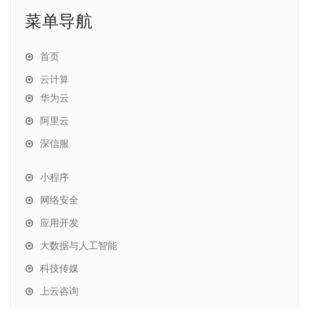
菜单导航
首页
云计算
华为云
阿里云
深信服
小程序
网络安全
应用开发
大数据与人工智能
科技传媒
上云咨询