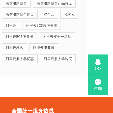
深信服超融合
深信服超融合产品特点
深信服超融合优点
混合云
私有云
阿里云
阿里云ECS云服务器
阿里云ECS服务器
阿里云双十一活动
阿里云域名
阿里云服务器
阿里云服务器优惠
阿里云服务器购买
全国统一服务热线