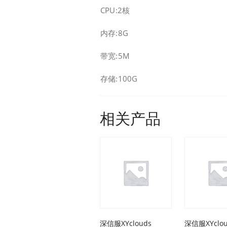
CPU:2核
内存:8G
带宽:5M
存储:100G
相关产品
深信服XYclouds
深信服XYclou