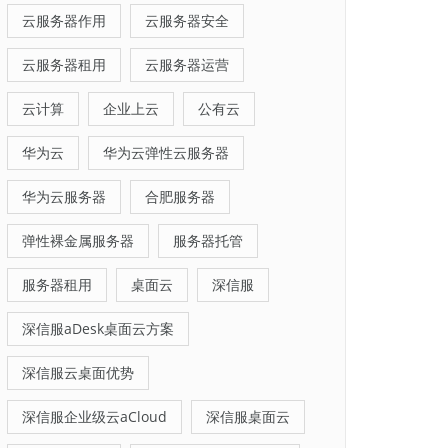
云服务器作用
云服务器安全
云服务器租用
云服务器运营
云计算
企业上云
公有云
华为云
华为云弹性云服务器
华为云服务器
合肥服务器
弹性裸金属服务器
服务器托管
服务器租用
桌面云
深信服
深信服aDesk桌面云方案
深信服云桌面优势
深信服企业级云aCloud
深信服桌面云