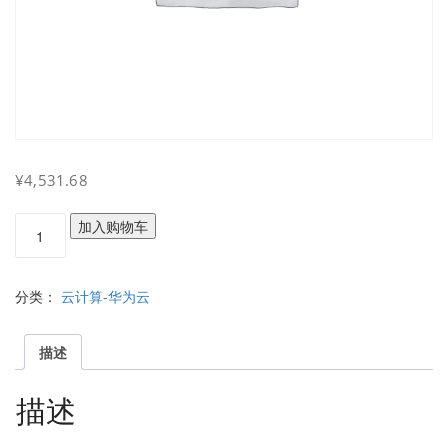
¥
4,531.68
通
加入购物车
用
计
算
分类：
云计算-华为云
基
础
型
描述
3
数
描述
量