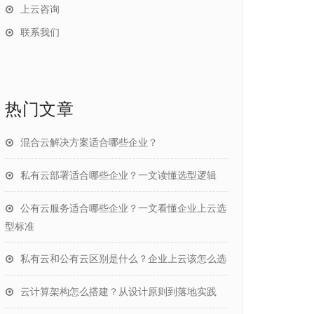
上云咨询
联系我们
热门文章
混合云解决方案适合哪些企业？
私有云部署适合哪些企业？一文读懂选型逻辑
公有云服务适合哪些企业？一文看懂企业上云选
型标准
私有云和公有云区别是什么？企业上云该怎么选
云计算架构怎么搭建？从设计原则到落地实践