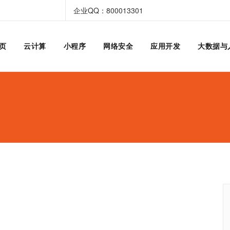
企业QQ：800013301
页
云计算
小程序
网络安全
应用开发
大数据与