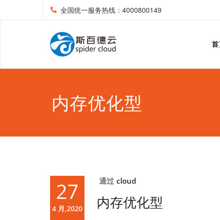
全国统一服务热线：4000800149
首
内存优化型
通过
cloud
27
内存优化型
4 月,2020