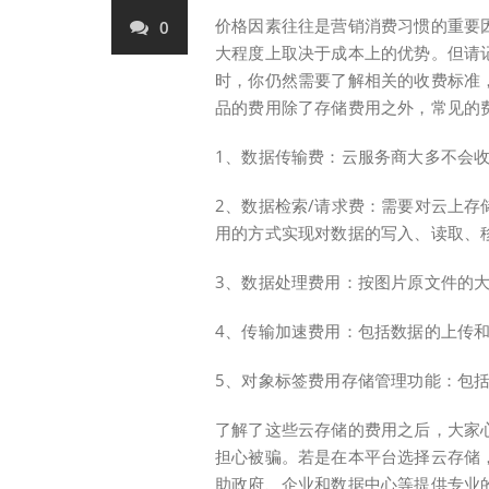
价格因素往往是营销消费习惯的重要因
0
大程度上取决于成本上的优势。但请
时，你仍然需要了解相关的收费标准
品的费用除了存储费用之外，常见的
1、数据传输费：云服务商大多不会
2、数据检索/请求费：需要对云上存
用的方式实现对数据的写入、读取、
3、数据处理费用：按图片原文件的
4、传输加速费用：包括数据的上传
5、对象标签费用存储管理功能：包
了解了这些云存储的费用之后，大家
担心被骗。若是在本平台选择云存储
助政府、企业和数据中心等提供专业