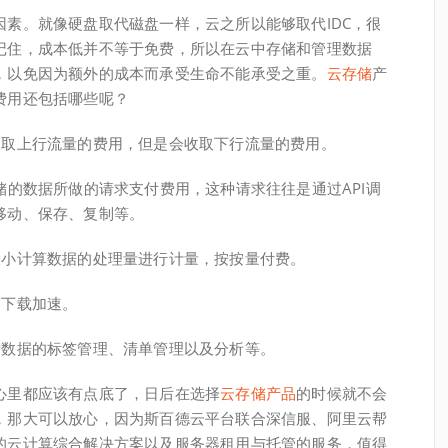
素。就像硬盘取代磁盘一样，云之所以能够取代IDC，很
记住，成本低并不等于免费，所以在云中存储和管理数据
，以免因为额外的成本而承受生命不能承受之重。
云存储
产
费用还包括哪些呢？
收取上行流量的费用，但是会收取下行流量的费用。
储的数据所做的请求支付费用，这种请求往往是通过API调
移动、保存、复制等。
大小计算数据的处理量进行计量，按按量付费。
和下载加速。
括数据的标签管理、清单管理以及分析等。
心里都应该有点底了，日后在选择
云存储产品
的时候就不会
，那大可以放心，因为斯百德云平台联合深信服、阿里云帮
的云计算综合解决方案以及服务器租用与托管的服务，值得