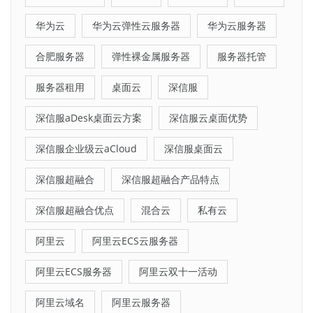
华为云
华为云弹性云服务器
华为云服务器
合肥服务器
弹性裸金属服务器
服务器托管
服务器租用
桌面云
深信服
深信服aDesk桌面云方案
深信服云桌面优势
深信服企业级云aCloud
深信服桌面云
深信服超融合
深信服超融合产品特点
深信服超融合优点
混合云
私有云
阿里云
阿里云ECS云服务器
阿里云ECS服务器
阿里云双十一活动
阿里云域名
阿里云服务器