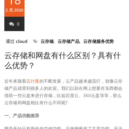
2 月,2020
0
通过
cloud
云存储
,
云存储产品
,
云存储服务优势
云存储和网盘有什么区别？具有什
么优势？
近年来随着
云计算
的不断发展，云产品越来越流行，就像云存
储产品就受到很多人的欢迎。我们以前在网上想要存东西都会
借助一些云盘来进行存储，比如百度云、360云盘等等，那么
云存储和网盘相比有什么不同呢?
一、产品功能差异
网盘开始只有最低的存储功能，后来慢慢有了共享功能，无法