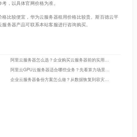
参考，以具体官网价格为准。
价格比较便宜，华为云服务器租用价格比较贵。斯百德云平
云服务器产品可联系本站客服进行咨询购买。
阿里云服务器怎么选？企业购买云服务器前的实用参考
阿里云GPU云服务器适合哪些业务？先看算力场景、预算和运维责任
企业云服务器备份方案怎么做？从数据恢复到容灾演练的落地思路