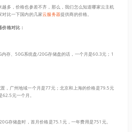
来越多，价格也参差不齐，那么，我们怎么知道哪家云主机
家对比一下国内的几家
云服务器
提供商的价格。
器价格对比：
内存、50G系统盘/20G存储盘的话，一个月是60.3元；1
机配置，广州地域一个月是77元；北京和上海的价格是79.5元
62.5元一个月。
/20G存储盘时，首月价格是75.1元，一年费用是751元。