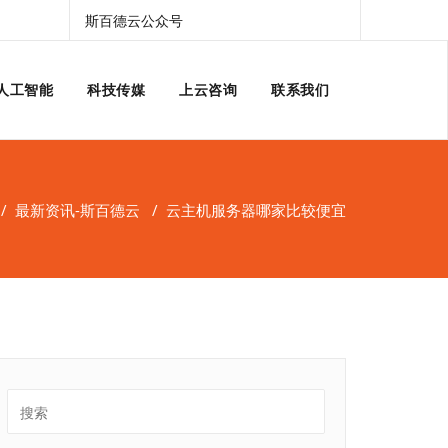
斯百德云公众号
人工智能
科技传媒
上云咨询
联系我们
/
最新资讯-斯百德云
/
云主机服务器哪家比较便宜