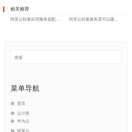
相关推荐
阿里云轻量应用服务器配置升级步骤
阿里云轻量服务器可以建几个网站
菜单导航
首页
云计算
华为云
阿里云