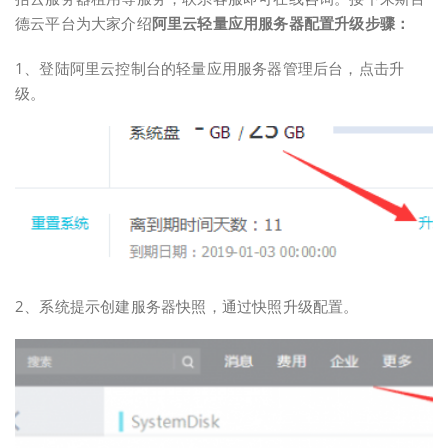
德云平台为大家介绍
阿里云轻量应用服务器配置升级步骤：
1、登陆阿里云控制台的轻量应用服务器管理后台，点击升
级。
2、系统提示创建服务器快照，通过快照升级配置。