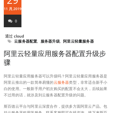
11 月,2019
0
通过
cloud
云服务器配置
,
服务器升级
,
阿里云轻量服务器
阿里云轻量应用服务器配置升级步
骤
阿里云轻量应用服务器可以升级吗？阿里云轻量应用服务器是
阿里云推出的一款简单易懂的
云服务器
类型，非常适合新手小
白的使用。一般新手用户初次购买的配置不会太大，后续如果
不过用的话，就涉及到云服务器配置升级的问题。
斯百德云平台与阿里云深度合作，提供多方面阿里云产品。包
括云服务器租用等服务，联系客服即可在线咨询。接下来斯百