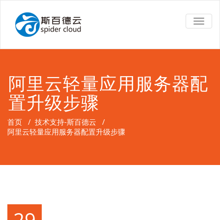
TOGG
NAVIG
阿里云轻量应用服务器配
置升级步骤
首页
/
技术支持-斯百德云
/
阿里云轻量应用服务器配置升级步骤
29