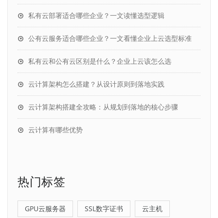
私有云部署适合哪些企业？一文读懂选型逻辑
公有云服务适合哪些企业？一文看懂企业上云选型标准
私有云和公有云区别是什么？企业上云该怎么选
云计算架构怎么搭建？从设计原则到落地实践
云计算架构搭建全攻略：从规划到落地的核心步骤
云计算有哪些优势
热门标签
GPU云服务器
SSL数字证书
云主机