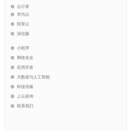
云计算
华为云
阿里云
深信服
小程序
网络安全
应用开发
大数据与人工智能
科技传媒
上云咨询
联系我们