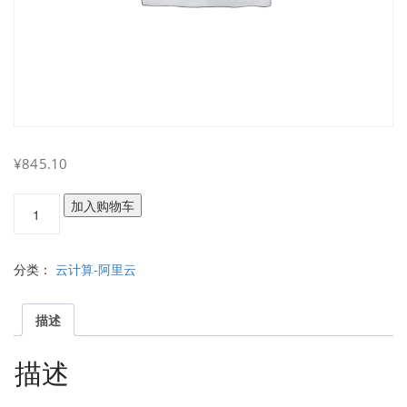
¥
845.10
基
加入购物车
础
型
2
分类：
云计算-阿里云
数
量
描述
描述