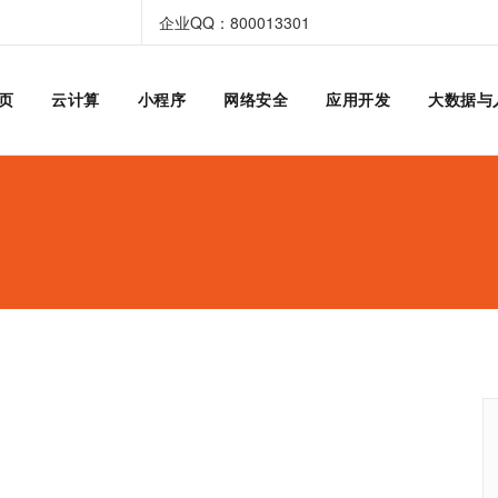
企业QQ：800013301
页
云计算
小程序
网络安全
应用开发
大数据与