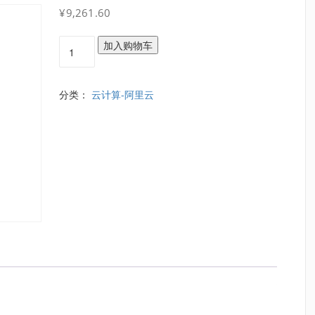
¥
9,261.60
高
加入购物车
性
能
型
分类：
云计算-阿里云
2
数
量