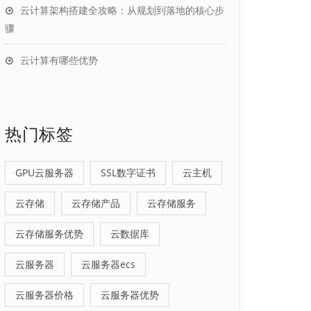
云计算架构搭建全攻略：从规划到落地的核心步
骤
云计算有哪些优势
热门标签
GPU云服务器
SSL数字证书
云主机
云存储
云存储产品
云存储服务
云存储服务优势
云数据库
云服务器
云服务器ecs
云服务器价格
云服务器优势