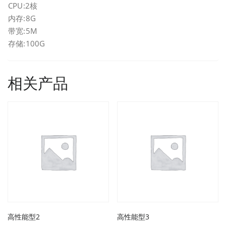
CPU:2核
内存:8G
带宽:5M
存储:100G
相关产品
高性能型2
高性能型3