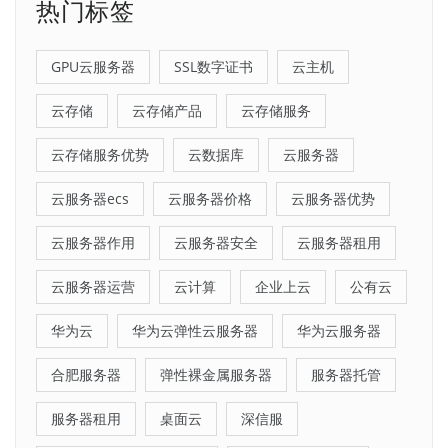
热门标签
GPU云服务器
SSL数字证书
云主机
云存储
云存储产品
云存储服务
云存储服务优势
云数据库
云服务器
云服务器ecs
云服务器价格
云服务器优势
云服务器作用
云服务器安全
云服务器租用
云服务器运营
云计算
企业上云
公有云
华为云
华为云弹性云服务器
华为云服务器
合肥服务器
弹性裸金属服务器
服务器托管
服务器租用
桌面云
深信服