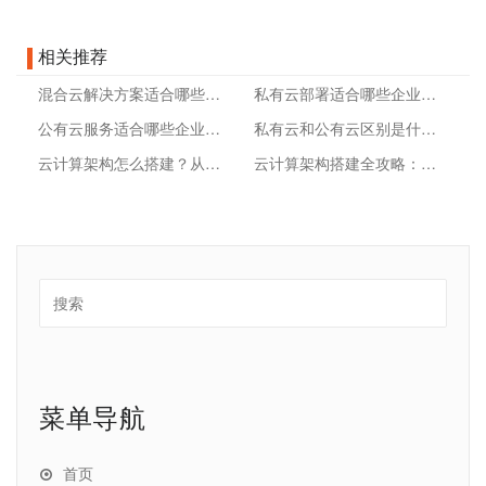
相关推荐
混合云解决方案适合哪些企业？
私有云部署适合哪些企业？一文读懂选型逻辑
公有云服务适合哪些企业？一文看懂企业上云选型标准
私有云和公有云区别是什么？企业上云该怎么选
云计算架构怎么搭建？从设计原则到落地实践
云计算架构搭建全攻略：从规划到落地的核心步骤
菜单导航
首页