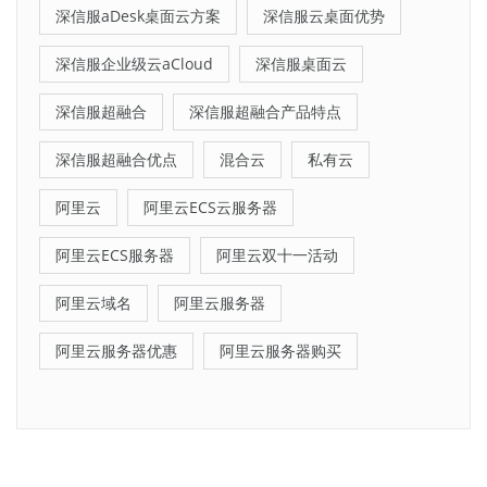
深信服aDesk桌面云方案
深信服云桌面优势
深信服企业级云aCloud
深信服桌面云
深信服超融合
深信服超融合产品特点
深信服超融合优点
混合云
私有云
阿里云
阿里云ECS云服务器
阿里云ECS服务器
阿里云双十一活动
阿里云域名
阿里云服务器
阿里云服务器优惠
阿里云服务器购买