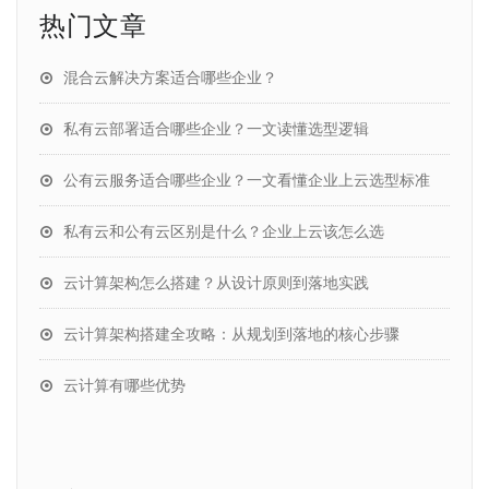
热门文章
混合云解决方案适合哪些企业？
私有云部署适合哪些企业？一文读懂选型逻辑
公有云服务适合哪些企业？一文看懂企业上云选型标准
私有云和公有云区别是什么？企业上云该怎么选
云计算架构怎么搭建？从设计原则到落地实践
云计算架构搭建全攻略：从规划到落地的核心步骤
云计算有哪些优势