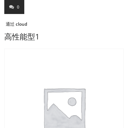
0
通过
cloud
高性能型1