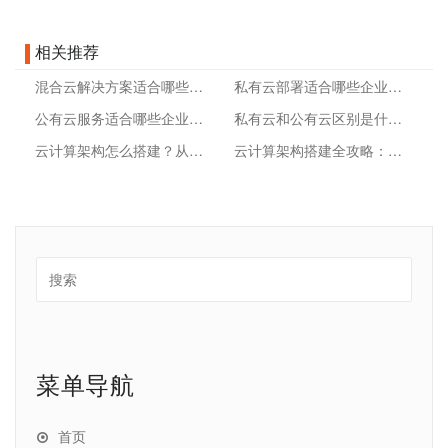
相关推荐
混合云解决方案适合哪些企业？
私有云部署适合哪些企业？一文读懂选型逻辑
公有云服务适合哪些企业？一文看懂企业上云选型标准
私有云和公有云区别是什么？企业上云该怎么选
云计算架构怎么搭建？从设计原则到落地实践
云计算架构搭建全攻略：从规划到落地的核心步骤
菜单导航
首页