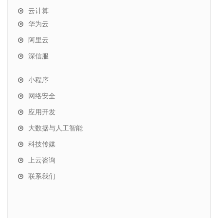
云计算
华为云
阿里云
深信服
小程序
网络安全
应用开发
大数据与人工智能
科技传媒
上云咨询
联系我们