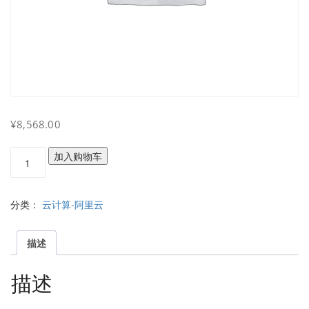
¥
8,568.00
高
加入购物车
性
能
型
分类：
云计算-阿里云
1
数
量
描述
描述