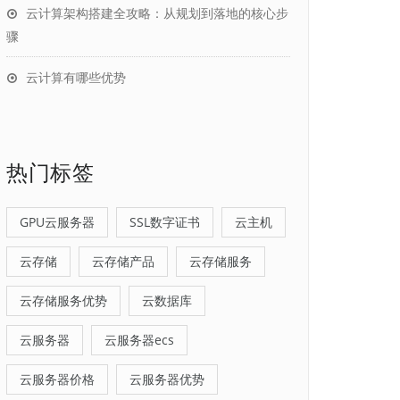
云计算架构搭建全攻略：从规划到落地的核心步
骤
云计算有哪些优势
热门标签
GPU云服务器
SSL数字证书
云主机
云存储
云存储产品
云存储服务
云存储服务优势
云数据库
云服务器
云服务器ecs
云服务器价格
云服务器优势