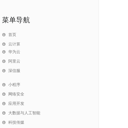
菜单导航
首页
云计算
华为云
阿里云
深信服
小程序
网络安全
应用开发
大数据与人工智能
科技传媒