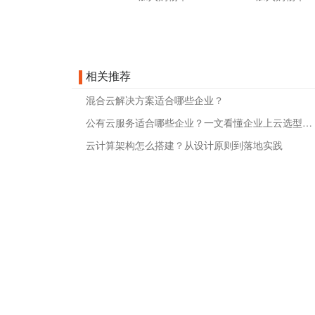
相关推荐
混合云解决方案适合哪些企业？
公有云服务适合哪些企业？一文看懂企业上云选型标准
云计算架构怎么搭建？从设计原则到落地实践