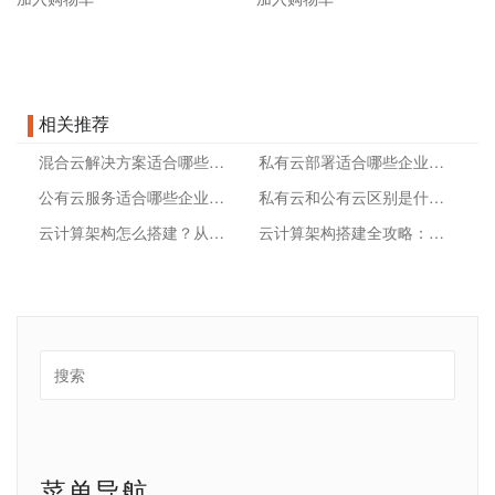
相关推荐
混合云解决方案适合哪些企业？
私有云部署适合哪些企业？一文读懂选型逻辑
公有云服务适合哪些企业？一文看懂企业上云选型标准
私有云和公有云区别是什么？企业上云该怎么选
云计算架构怎么搭建？从设计原则到落地实践
云计算架构搭建全攻略：从规划到落地的核心步骤
菜单导航