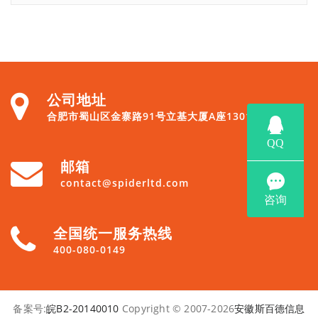
公司地址
合肥市蜀山区金寨路91号立基大厦A座1301
邮箱
contact@spiderltd.com
全国统一服务热线
400-080-0149
备案号:
皖B2-20140010
Copyright © 2007-2026
安徽斯百德信息