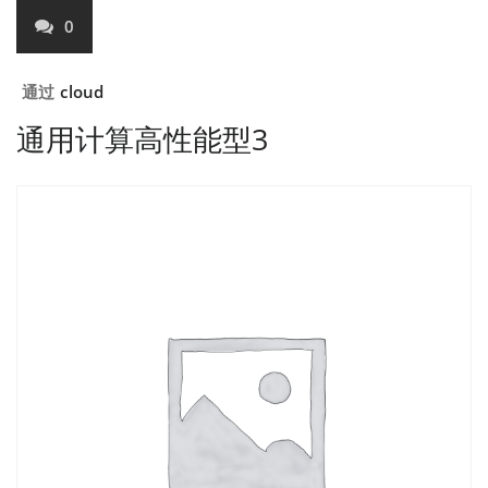
0
通过
cloud
通用计算高性能型3