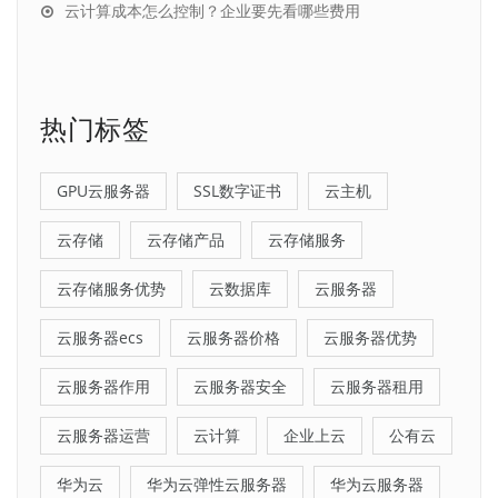
云计算成本怎么控制？企业要先看哪些费用
热门标签
GPU云服务器
SSL数字证书
云主机
云存储
云存储产品
云存储服务
云存储服务优势
云数据库
云服务器
云服务器ecs
云服务器价格
云服务器优势
云服务器作用
云服务器安全
云服务器租用
云服务器运营
云计算
企业上云
公有云
华为云
华为云弹性云服务器
华为云服务器