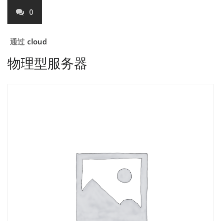
0
通过
cloud
物理型服务器