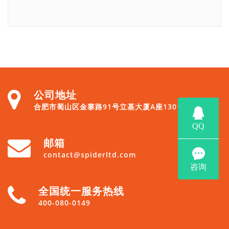
公司地址
合肥市蜀山区金寨路91号立基大厦A座1301
邮箱
contact@spiderltd.com
全国统一服务热线
400-080-0149