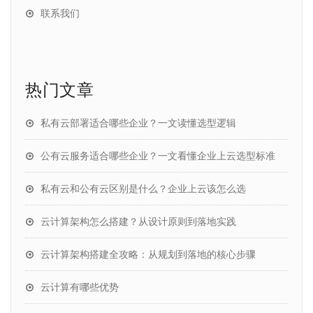
联系我们
热门文章
私有云部署适合哪些企业？一文读懂选型逻辑
公有云服务适合哪些企业？一文看懂企业上云选型标准
私有云和公有云区别是什么？企业上云该怎么选
云计算架构怎么搭建？从设计原则到落地实践
云计算架构搭建全攻略：从规划到落地的核心步骤
云计算有哪些优势