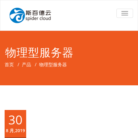
TOGG
NAVIG
物理型服务器
首页
/
产品
/
物理型服务器
30
8 月,2019