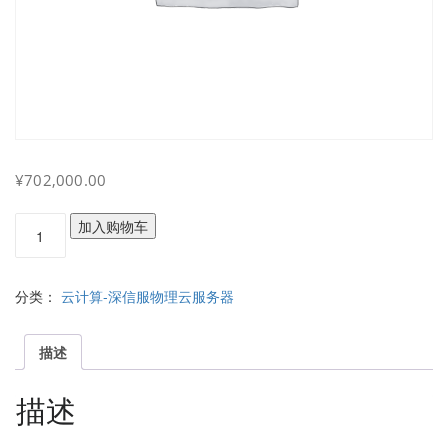
¥
702,000.00
物
加入购物车
理
型
服
分类：
云计算-深信服物理云服务器
务
器
数
描述
量
描述