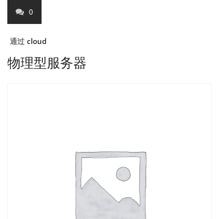
0
通过
cloud
物理型服务器