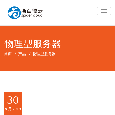
TOGG
NAVIG
物理型服务器
首页
/
产品
/
物理型服务器
30
8 月,2019