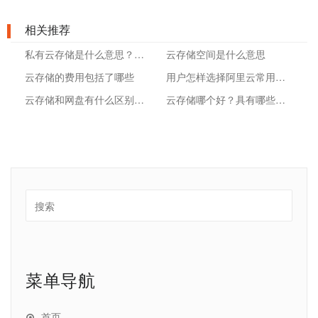
相关推荐
私有云存储是什么意思？有哪些优势
云存储空间是什么意思
云存储的费用包括了哪些
用户怎样选择阿里云常用的云存储产品？
云存储和网盘有什么区别？具有什么优势？
云存储哪个好？具有哪些优势呢
菜单导航
首页