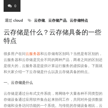
0
通过
cloud
云存储
,
云存储产品
,
云存储特点
云存储是什么？云存储具备的一些
特点
很多用户在问
云服务器
和云存储有区别吗？当然是有区别的，
云服务器和云存储是完全不同的两种产品，两者之间的区别还
是很大的，云服务器是提供计算运行服务的虚拟设备。下面就
和大家介绍一下云存储是什么以及云存储具备的特点。
一、云存储是什么
云存储是通过分布式文件系统，将网络中大量各种不同类型的
存储设备通过应用软件集合起来协同工作，共同对外提供数据
存储和业务访问功能的一个系统。与传统的存储设备相比，云