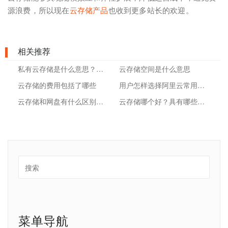
源浪费，所以现在
云存储产品
也收到更多站长的欢迎。
相关推荐
私有云存储是什么意思？有哪些优势
云存储空间是什么意思
云存储的费用包括了哪些
用户怎样选择阿里云常用的云存储产品？
云存储和网盘有什么区别？具有什么优势？
云存储哪个好？具有哪些优势呢
菜单导航